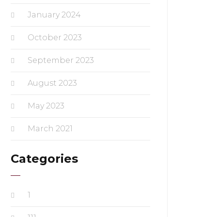
January 2024
October 2023
September 2023
August 2023
May 2023
March 2021
Categories
1