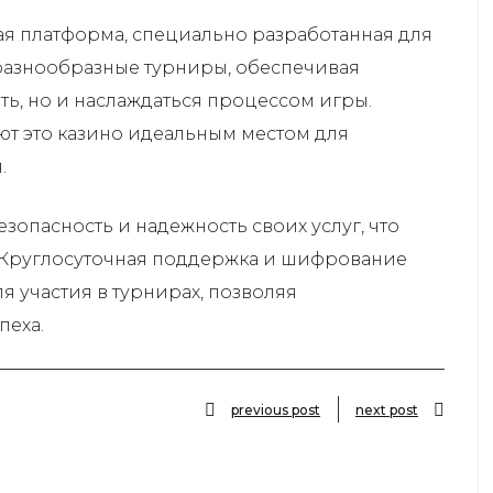
ая платформа, специально разработанная для
 разнообразные турниры, обеспечивая
ть, но и наслаждаться процессом игры.
т это казино идеальным местом для
.
езопасность и надежность своих услуг, что
. Круглосуточная поддержка и шифрование
 участия в турнирах, позволяя
пеха.
previous post
next post