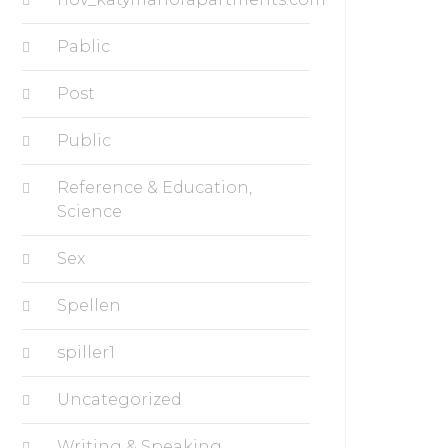
Pablic
Post
Public
Reference & Education,
Science
Sex
Spellen
spiller1
Uncategorized
Writing & Speaking,