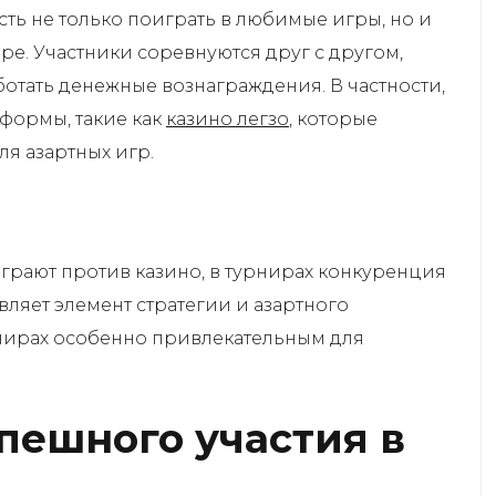
ть не только поиграть в любимые игры, но и
ре. Участники соревнуются друг с другом,
ботать денежные вознаграждения. В частности,
тформы, такие как
казино легзо
, которые
я азартных игр.
играют против казино, в турнирах конкуренция
ляет элемент стратегии и азартного
урнирах особенно привлекательным для
пешного участия в