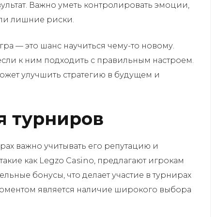
ультат. Важно уметь контролировать эмоции,
ли лишние риски.
игра — это шанс научиться чему-то новому.
если к ним подходить с правильным настроем.
ожет улучшить стратегию в будущем и
я турниров
рах важно учитывать его репутацию и
акие как Legzo Casino, предлагают игрокам
ельные бонусы, что делает участие в турнирах
моментом является наличие широкого выбора