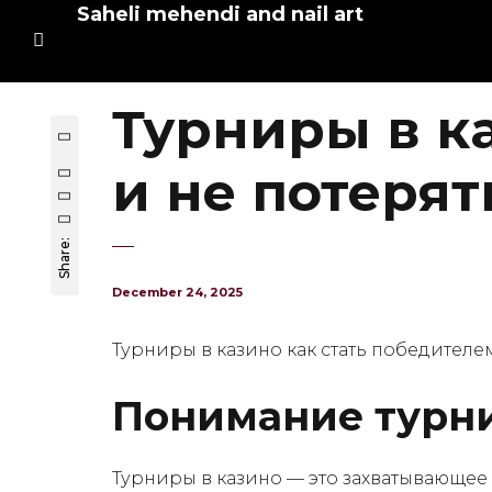
Saheli mehendi and nail art
Турниры в к
и не потерят
Share:
December 24, 2025
Турниры в казино как стать победителе
Понимание турни
Турниры в казино — это захватывающее