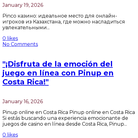
January 19, 2026
Pinco казино: идеальное место для онлайн-
игроков из Казахстана, где можно насладиться
увлекательными...
0 likes
No Comments
"¡Disfruta de la emoción del
juego en línea con Pinup en
Costa Rica!"
January 16, 2026
Pinup online en Costa Rica Pinup online en Costa Rica
Si estás buscando una experiencia emocionante de
juegos de casino en línea desde Costa Rica, Pinup...
0 likes