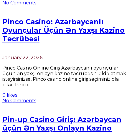
No Comments
Pinco Casino: Azərbaycanlı
Oyunçular Üçün Ən Yaxşı Kazino
Təcrübəsi
January 22, 2026
Pinco Casino Online Giriş Azərbaycanlı oyunçular
üçün ən yaxşı onlayn kazino təcrübəsini əldə etmək
istəyirsinizsə, Pinco casino online giriş seçiminiz ola
bilər. Pinco...
0 likes
No Comments
Pin-up Casino Giriş: Azərbaycan
üçün Ən Yaxşı Onlayn Kazino