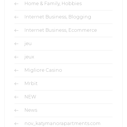
Home & Family, Hobbies
Internet Business, Blogging
Internet Business, Ecommerce
jeu
jeux
Migliore Casino
Mrbit
NEW
News
nov_katymanorapartments.com