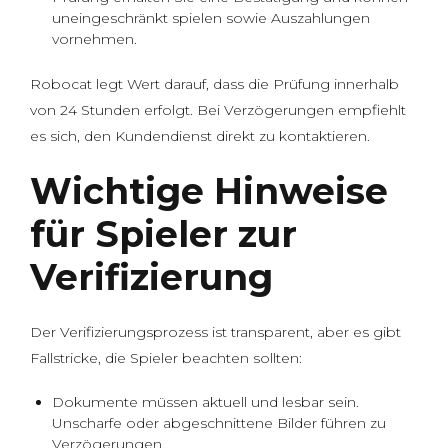
uneingeschränkt spielen sowie Auszahlungen
vornehmen.
Robocat legt Wert darauf, dass die Prüfung innerhalb
von 24 Stunden erfolgt. Bei Verzögerungen empfiehlt
es sich, den Kundendienst direkt zu kontaktieren.
Wichtige Hinweise
für Spieler zur
Verifizierung
Der Verifizierungsprozess ist transparent, aber es gibt
Fallstricke, die Spieler beachten sollten:
Dokumente müssen aktuell und lesbar sein.
Unscharfe oder abgeschnittene Bilder führen zu
Verzögerungen.