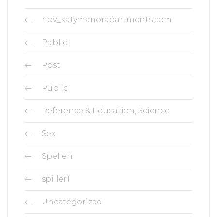
nov_katymanorapartments.com
Pablic
Post
Public
Reference & Education, Science
Sex
Spellen
spiller1
Uncategorized