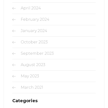
April 2024
February 2024
January 2024
October 2023
September 2023
August 2023
May 2023
March 2021
Categories