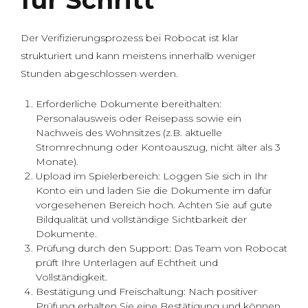
für Schritt
Der Verifizierungsprozess bei Robocat ist klar
strukturiert und kann meistens innerhalb weniger
Stunden abgeschlossen werden.
Erforderliche Dokumente bereithalten:
Personalausweis oder Reisepass sowie ein
Nachweis des Wohnsitzes (z.B. aktuelle
Stromrechnung oder Kontoauszug, nicht älter als 3
Monate).
Upload im Spielerbereich: Loggen Sie sich in Ihr
Konto ein und laden Sie die Dokumente im dafür
vorgesehenen Bereich hoch. Achten Sie auf gute
Bildqualität und vollständige Sichtbarkeit der
Dokumente.
Prüfung durch den Support: Das Team von Robocat
prüft Ihre Unterlagen auf Echtheit und
Vollständigkeit.
Bestätigung und Freischaltung: Nach positiver
Prüfung erhalten Sie eine Bestätigung und können