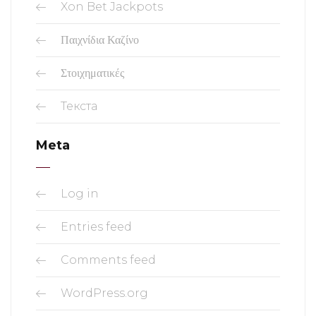
Xon Bet Jackpots
Παιχνίδια Καζίνο
Στοιχηματικές
Текста
Meta
Log in
Entries feed
Comments feed
WordPress.org