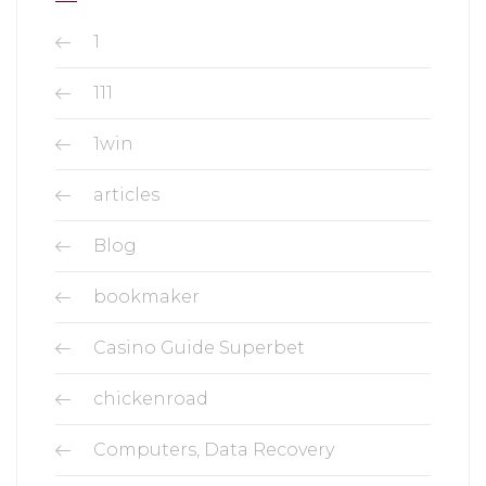
1
111
1win
articles
Blog
bookmaker
Casino Guide Superbet
chickenroad
Computers, Data Recovery