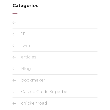
Categories
1
111
1win
articles
Blog
bookmaker
Casino Guide Superbet
chickenroad