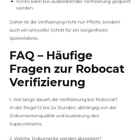
Konto kann bei ausbleibender Verifizierung gesperrt
werden.
Daher ist die Verifizierung nicht nur Pflicht, sondern
auch ein sinnvoller Schritt für ein sorgenfreies
Spielerlebnis.
FAQ – Häufige
Fragen zur Robocat
Verifizierung
1. Wie lange dauert die Verifizierung bei Robocat?
In der Regel 12 bis 24 Stunden, abhängig von der
Dokumentenqualität und Auslastung des
Supportteams.
2. Welche Dokumente werden akzeptiert?