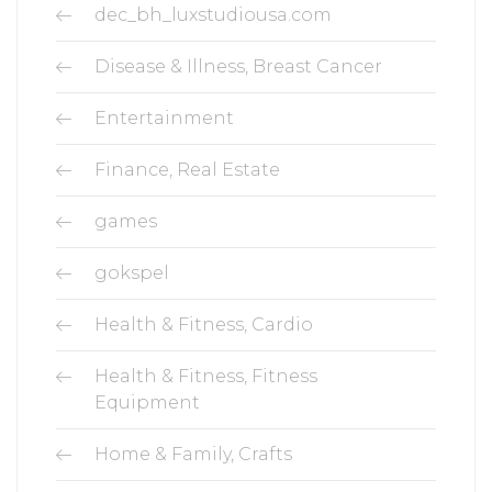
dec_bh_luxstudiousa.com
Disease & Illness, Breast Cancer
Entertainment
Finance, Real Estate
games
gokspel
Health & Fitness, Cardio
Health & Fitness, Fitness
Equipment
Home & Family, Crafts