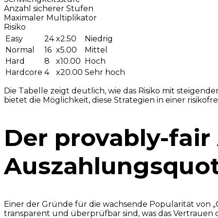
Anzahl sicherer Stufen
Maximaler Multiplikator
Risiko
Easy
24
x2.50
Niedrig
Normal
16
x5.00
Mittel
Hard
8
x10.00
Hoch
Hardcore
4
x20.00
Sehr hoch
Die Tabelle zeigt deutlich, wie das Risiko mit steigen
bietet die Möglichkeit, diese Strategien in einer risik
Der provably-fai
Auszahlungsquo
Einer der Gründe für die wachsende Popularität von „Chi
transparent und überprüfbar sind, was das Vertrauen der