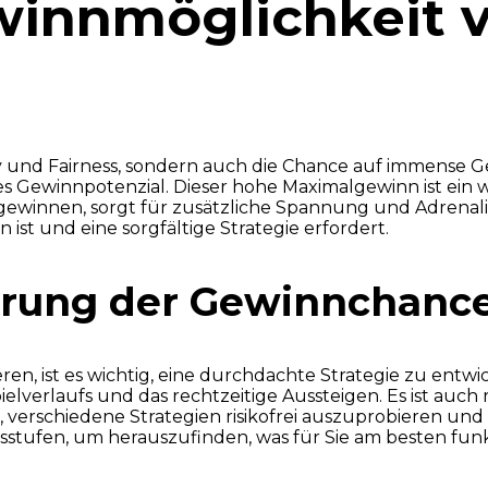
innmöglichkeit vo
 und Fairness, sondern auch die Chance auf immense G
es Gewinnpotenzial. Dieser hohe Maximalgewinn ist ein
u gewinnen, sorgt für zusätzliche Spannung und Adrenalin
st und eine sorgfältige Strategie erfordert.
erung der Gewinnchanc
, ist es wichtig, eine durchdachte Strategie zu entwick
ielverlaufs und das rechtzeitige Aussteigen. Es ist auch
, verschiedene Strategien risikofrei auszuprobieren un
sstufen, um herauszufinden, was für Sie am besten funk