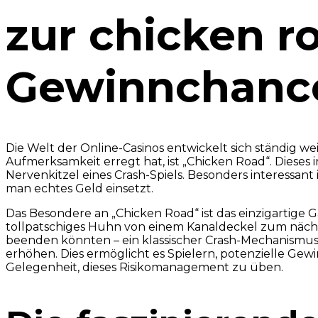
zur chicken 
Gewinnchanc
Die Welt der Online-Casinos entwickelt sich ständig we
Aufmerksamkeit erregt hat, ist „Chicken Road“. Diese
Nervenkitzel eines Crash-Spiels. Besonders interessant 
man echtes Geld einsetzt.
Das Besondere an „Chicken Road“ ist das einzigartige 
tollpatschiges Huhn von einem Kanaldeckel zum näc
beenden könnten – ein klassischer Crash-Mechanismus.
erhöhen. Dies ermöglicht es Spielern, potenzielle Gewinn
Gelegenheit, dieses Risikomanagement zu üben.