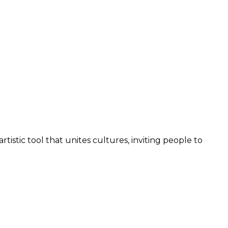
rtistic tool that unites cultures, inviting people to