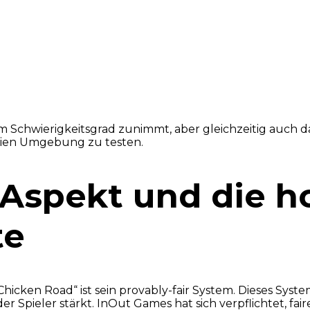
dem Schwierigkeitsgrad zunimmt, aber gleichzeitig auch d
ofreien Umgebung zu testen.
r Aspekt und die 
te
cken Road“ ist sein provably-fair System. Dieses System s
 Spieler stärkt. InOut Games hat sich verpflichtet, fair