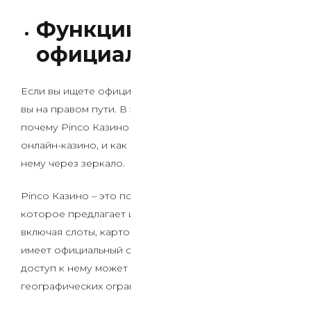
Функции
официального сайта
Если вы ищете официальный сайт Pinco Казино, то
вы на правом пути. В этом тексте мы рассмотрим,
почему Pinco Казино является одним из лучших
онлайн-казино, и как вы можете получить доступ к
нему через зеркало.
Pinco Казино – это популярное онлайн-казино,
которое предлагает игрокам широкий спектр игр,
включая слоты, карточные игры и рулетку. Казино
имеет официальный сайт, но в некоторых случаях
доступ к нему может быть ограничен из-за
географических ограничений или других причин.