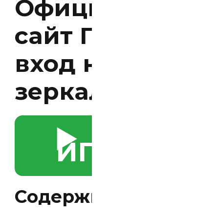
Официальный
сайт Пинко
вход на
зеркало
▶️
ИГРАТЬ
Содержимое