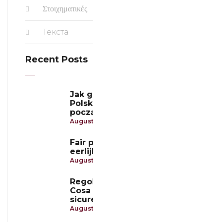
Στοιχηματικές
Текста
Recent Posts
Jak grać w Slotoro Casino
Polska: przewodnik dla
początkujących
August 7, 2026
Fair play en RNG: hoe Kaasino
eerlijke spellen garandeert
August 7, 2026
Regolamenti legali sul gioco
Cosa sapere per giocare in
sicurezza con Superbet 2026
August 6, 2026