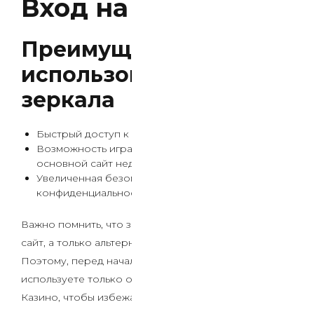
Вход на зеркало
Преимущества
использования
зеркала
Быстрый доступ к игровому процессу
Возможность играть в казино Pinco, даже если
основной сайт недоступен
Увеличенная безопасность и
конфиденциальность
Важно помнить, что зеркало – это не официальный
сайт, а только альтернативный способ доступа.
Поэтому, перед началом игры, убедитесь, что вы
используете только официальные зеркала Pinco
Казино, чтобы избежать любых проблем.