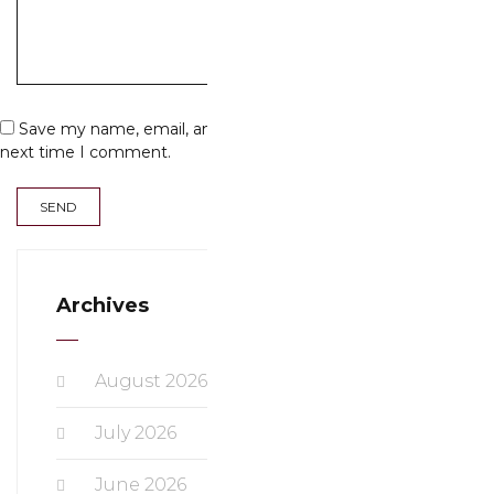
Save my name, email, and website in this browser for the
next time I comment.
Archives
August 2026
July 2026
June 2026