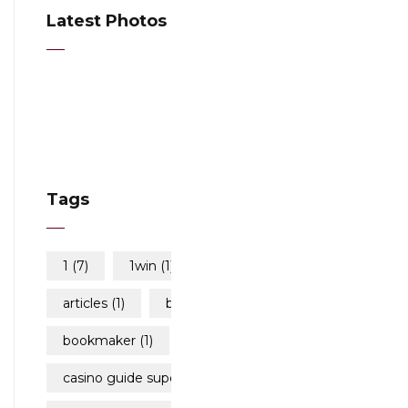
Latest Photos
Tags
1
(7)
1win
(1)
111
(1)
articles
(1)
blog
(337)
bookmaker
(1)
casino guide superbet
(1)