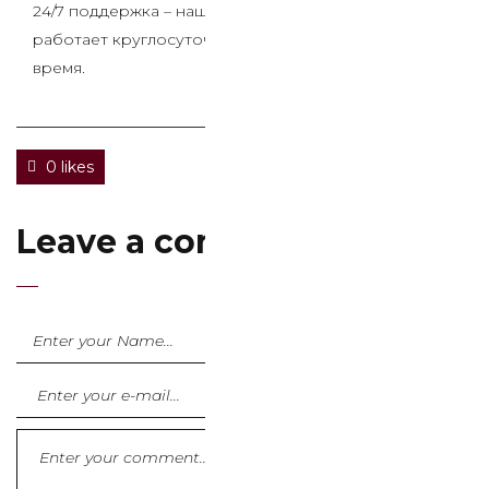
24/7 поддержка – наша команда поддержки
работает круглосуточно, чтобы помочь вам в любое
время.
0 likes
Leave a comment