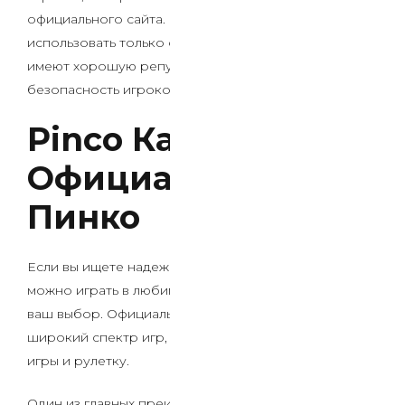
официального сайта. Мы рекомендуем вам
использовать только официальные зеркала, которые
имеют хорошую репутацию и обеспечивают
безопасность игроков.
Pinco Казино –
Официальный сайт
Пинко
Если вы ищете надежное и безопасное казино, где
можно играть в любимые игры, то Pinco Казино –
ваш выбор. Официальный сайт Pinco предлагает
широкий спектр игр, включая слоты, карточные
игры и рулетку.
Один из главных преимуществ Pinco Казино – это