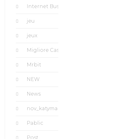
Internet Business, Ecommerce
jeu
jeux
Migliore Casino
Mrbit
NEW
News
nov_katymanorapartments.com
Pablic
Post