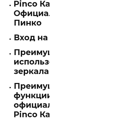
Pinco Казино –
Официальный сайт
Пинко
Вход на зеркало
Преимущества
использования
зеркала
Преимущества и
функции
официального сайта
Pinco Казино