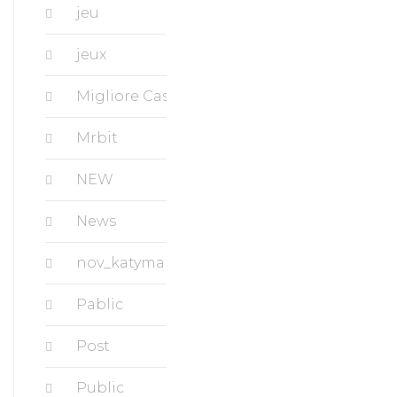
jeu
jeux
Migliore Casino
Mrbit
NEW
News
nov_katymanorapartments.com
Pablic
Post
Public