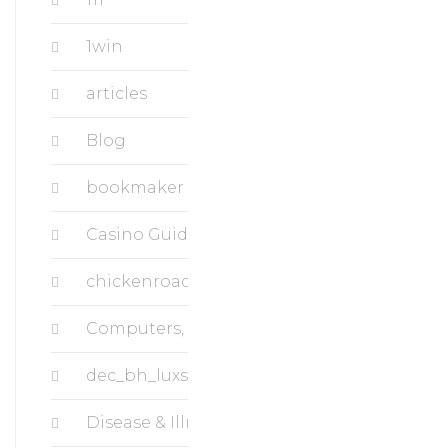
1win
articles
Blog
bookmaker
Casino Guide Superbet
chickenroad
Computers, Data Recovery
dec_bh_luxstudiousa.com
Disease & Illness, Breast Cancer