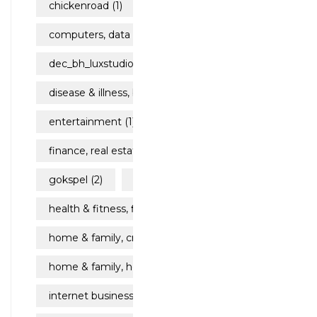
chickenroad
(1)
computers, data recovery
(1)
dec_bh_luxstudiousa.com
(1)
disease & illness, breast cancer
(1)
entertainment
(1)
finance, real estate
(1)
games
(2)
gokspel
(2)
health & fitness, cardio
(1)
health & fitness, fitness equipment
(1)
home & family, crafts
(1)
home & family, hobbies
(1)
internet business, blogging
(1)