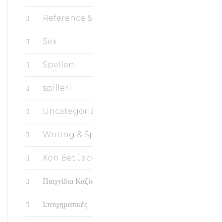
Reference & Education, Science
Sex
Spellen
spiller1
Uncategorized
Writing & Speaking, Writing
Xon Bet Jackpots
Παιχνίδια Καζίνο
Στοιχηματικές