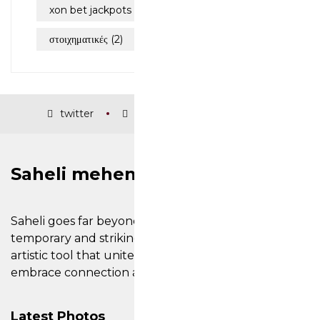
xon bet jackpots
(1)
παιχνίδια καζίνο
(1)
στοιχηματικές
(2)
текста
(14)
twitter
facebook
instagram
Saheli mehendi and nail art
Saheli goes far beyond its ability to create
temporary and striking designs on the skin; it is an
artistic tool that unites cultures, inviting people to
embrace connection and cherish their differences.
Latest Photos