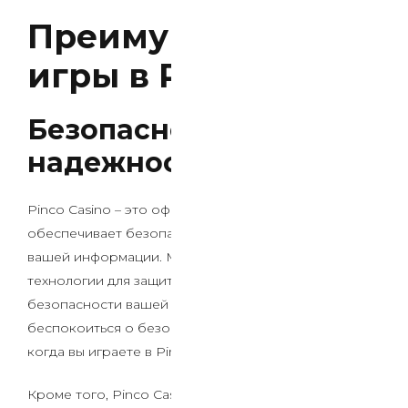
Преимущества
игры в Pinco Casino
Безопасность и
надежность
Pinco Casino – это официальный сайт, который
обеспечивает безопасность и конфиденциальность
вашей информации. Мы используем современные
технологии для защиты вашего счета и обеспечения
безопасности вашей игры. Вам не нужно
беспокоиться о безопасности вашей информации,
когда вы играете в Pinco Casino.
Кроме того, Pinco Casino имеет лицензию, выдана