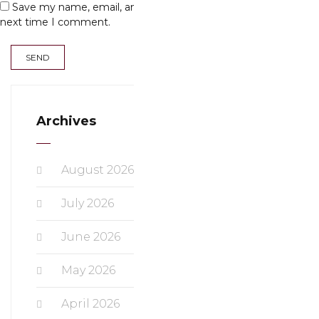
Save my name, email, and website in this browser for the
next time I comment.
Archives
August 2026
July 2026
June 2026
May 2026
April 2026