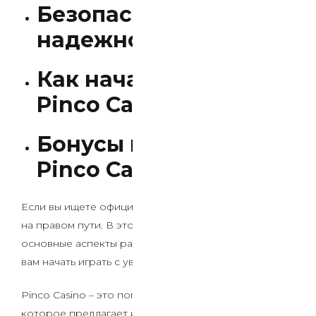
Безопасность и
надежность
Как начать играть в
Pinco Casino
Бонусы и акции в
Pinco Casino
Если вы ищете официальный сайт Pinco Casino, то вы
на правом пути. В этом обзоре мы рассмотрим
основные аспекты работы казино, чтобы помочь
вам начать играть с уверенностью.
Pinco Casino – это популярное онлайн-казино,
которое предлагает игрокам широкий спектр игр,