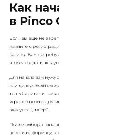
Как начать играть
в Pinco Casino
Если вы еще не зарегистрированы в Pinco Casino, то
начните с регистрации на официальном сайте
казино. Вам потребуется только несколько минут,
чтобы создать аккаунт и начать играть.
Для начала вам нужно выбрать тип аккаунта: игрок
или дилер. Если вы хотите играть в игры с дилером,
то выберите тип аккаунта “игрок”. Если вы хотите
играть в игры с другими игроками, то выберите тип
аккаунта “дилер”.
После выбора типа аккаунта вам будет предложено
ввести информацию о себе, включая имя, фамилию,