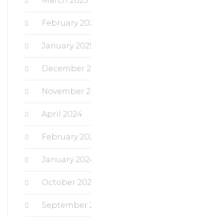
March 2025
February 2025
January 2025
December 2024
November 2024
April 2024
February 2024
January 2024
October 2023
September 2023