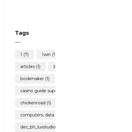
Tags
1
(7)
1win
(1)
111
(1)
articles
(1)
blog
(337)
bookmaker
(1)
casino guide superbet
(1)
chickenroad
(1)
computers, data recovery
(1)
dec_bh_luxstudiousa.com
(1)