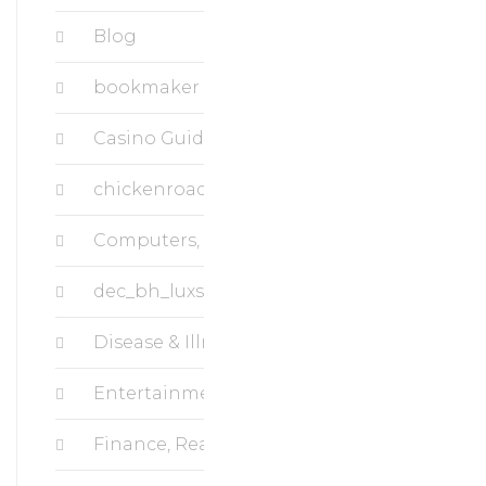
Blog
bookmaker
Casino Guide Superbet
chickenroad
Computers, Data Recovery
dec_bh_luxstudiousa.com
Disease & Illness, Breast Cancer
Entertainment
Finance, Real Estate