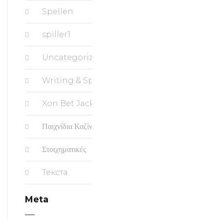
Spellen
spiller1
Uncategorized
Writing & Speaking, Writing
Xon Bet Jackpots
Παιχνίδια Καζίνο
Στοιχηματικές
Текста
Meta