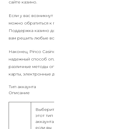
сайте казино.
Если у вас возникнут вопросы или проблемы, то вам
можно обратиться к поддержке Pinco Casino.
Поддержка казино доступна 24/7 и может помочь
вам решить любые вопросы или проблемы.
Наконец, Pinco Casino предлагает безопасный и
надежный способ оплаты. Вы можете использовать
различные методы оплаты, включая кредитные
карты, электронные деньги и другие.
Тип аккаунта
Описание
Выберите
Выберите
этот тип
этот тип
аккаунта,
аккаунта,
если вы
если вы