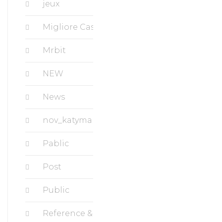
jeux
Migliore Casino
Mrbit
NEW
News
nov_katymanorapartments.com
Pablic
Post
Public
Reference & Education, Science