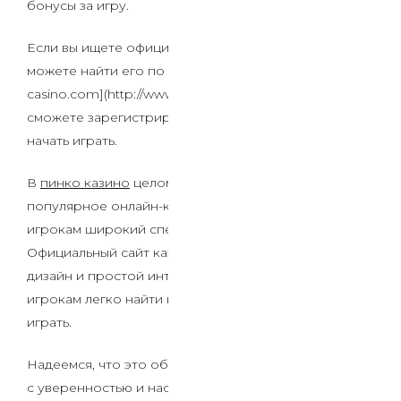
бонусы за игру.
Если вы ищете официальный сайт Pinco Casino, то вы
можете найти его по адресу [www.pinco-
casino.com](http://www.pinco-casino.com). Там вы
сможете зарегистрироваться, сделать депозит и
начать играть.
В
пинко казино
целом, Pinco Casino – это
популярное онлайн-казино, которое предлагает
игрокам широкий спектр игр и различных бонусов.
Официальный сайт казино имеет современный
дизайн и простой интерфейс, что позволяет
игрокам легко найти нужную информацию и начать
играть.
Надеемся, что это обзор поможет вам начать играть
с уверенностью и насладиться игрой в Pinco Casino.