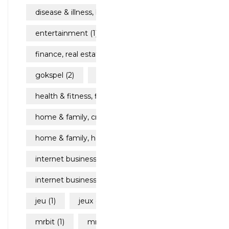
disease & illness, breast cancer
(1)
entertainment
(1)
finance, real estate
(1)
games
(2)
gokspel
(2)
health & fitness, cardio
(1)
health & fitness, fitness equipment
(1)
home & family, crafts
(1)
home & family, hobbies
(1)
internet business, blogging
(1)
internet business, ecommerce
(1)
jeu
(1)
jeux
(4)
migliore casino
(1)
mrbit
(1)
mrbit-gr.gr
(0)
new
(1)