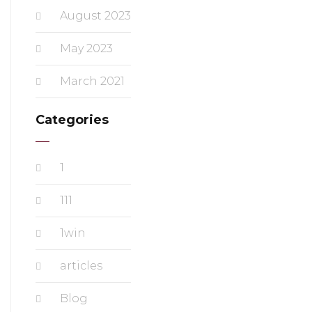
August 2023
May 2023
March 2021
Categories
1
111
1win
articles
Blog