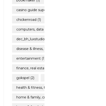
bookmaker
(1)
casino guide superbet
(1)
chickenroad
(1)
computers, data recovery
(1)
dec_bh_luxstudiousa.com
(1)
disease & illness, breast cancer
(1)
entertainment
(1)
finance, real estate
(1)
games
(2)
gokspel
(2)
health & fitness, cardio
(1)
health & fitness, fitness equipment
(1)
home & family, crafts
(1)