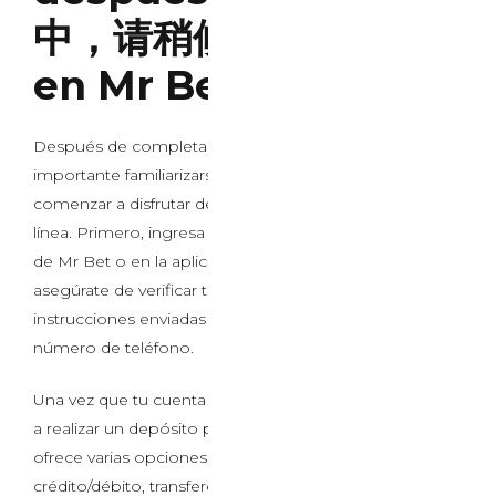
中，请稍候. registro
en Mr Bet
Después de completar el registro en Mr Bet, es
importante familiarizarse con los primeros pasos para
comenzar a disfrutar de la experiencia de juego en
línea. Primero, ingresa a tu cuenta en el sitio web oficial
de Mr Bet o en la aplicación móvil. Una vez dentro,
asegúrate de verificar tu cuenta siguiendo las
instrucciones enviadas a tu correo electrónico o
número de teléfono.
Una vez que tu cuenta esté verificada, puedes proceder
a realizar un depósito para comenzar a jugar. Mr Bet
ofrece varias opciones de depósito, como tarjetas de
crédito/débito, transferencias bancarias, e-wallets y