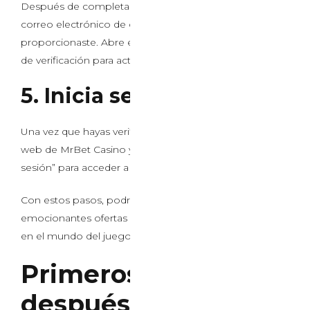
Después de completar el formulario, recibirás un
correo electrónico de confirmación en la dirección que
proporcionaste. Abre el correo y haz clic en el enlace
de verificación para activar tu cuenta.
5. Inicia sesión
Una vez que hayas verificado tu cuenta, vuelve al sitio
web de MrBet Casino y haz clic en el botón “Iniciar
sesión” para acceder a tu cuenta.
Con estos pasos, podrás comenzar a disfrutar de las
emocionantes ofertas de MrBet Casino y sumergirte
en el mundo del juego en línea.
Primeros pasos
después de la注册