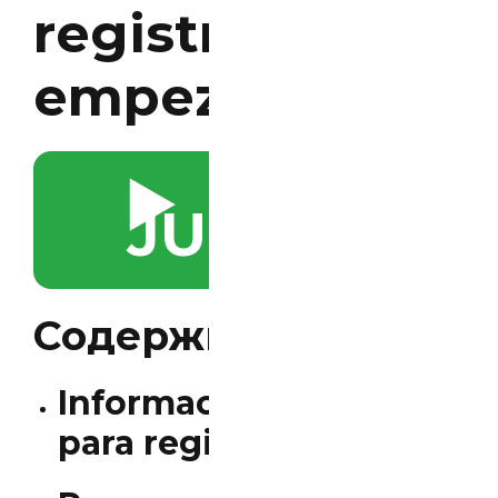
registrarse y
empezar
▶️
JUGAR
Содержимое
Información necesaria
para registrarse