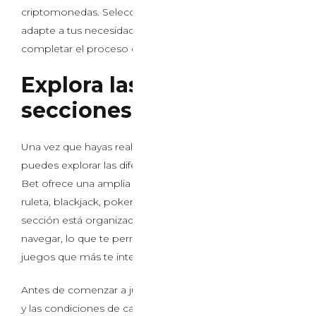
criptomonedas. Selecciona la opción que mejor se
adapte a tus necesidades y sigue las instrucciones para
completar el proceso de depósito.
Explora las diferentes
secciones del casino
Una vez que hayas realizado tu primer depósito,
puedes explorar las diferentes secciones del casino. Mr
Bet ofrece una amplia variedad de juegos, incluyendo
ruleta, blackjack, poker, tragamonedas y más. Cada
sección está organizada de manera clara y fácil de
navegar, lo que te permitirá encontrar rápidamente los
juegos que más te interesan.
Antes de comenzar a jugar, asegúrate de leer las reglas
y las condiciones de cada juego. Esto te ayudará a