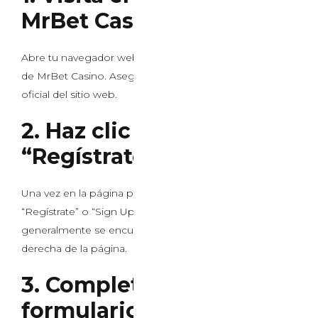
MrBet Casino
Abre tu navegador web y dirígete a la página principal
de MrBet Casino. Asegúrate de que estás en la versión
oficial del sitio web.
2. Haz clic en el botón
“Regístrate”
Una vez en la página principal, busca el botón
“Regístrate” o “Sign Up” y haz clic en él. Este botón
generalmente se encuentra en la parte superior
derecha de la página.
3. Completa el
formulario de registro