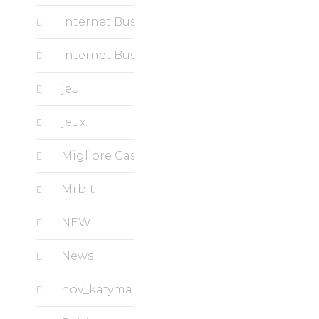
Internet Business, Blogging
Internet Business, Ecommerce
jeu
jeux
Migliore Casino
Mrbit
NEW
News
nov_katymanorapartments.com