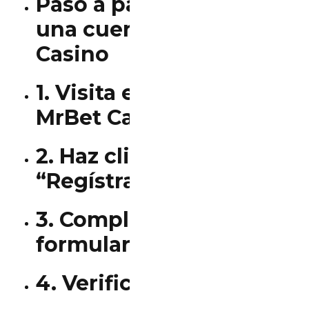
Paso a paso para crear
una cuenta en MrBet
Casino
1. Visita el sitio web de
MrBet Casino
2. Haz clic en el botón
“Regístrate”
3. Completa el
formulario de registro
4. Verifica tu cuenta