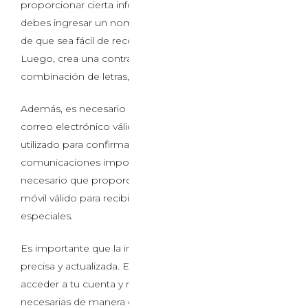
proporcionar cierta información personal. Primero,
debes ingresar un nombre de usuario único. Asegúrate
de que sea fácil de recordar pero no demasiado obvio.
Luego, crea una contraseña segura que incluya una
combinación de letras, números y símbolos.
Además, es necesario proporcionar una dirección de
correo electrónico válida. Este correo electrónico será
utilizado para confirmar tu cuenta y recibir
comunicaciones importantes del casino. También es
necesario que proporciones un número de teléfono
móvil válido para recibir confirmaciones y ofertas
especiales.
Es importante que la información proporcionada sea
precisa y actualizada. Esto garantizará que puedas
acceder a tu cuenta y recibir todas las comunicaciones
necesarias de manera eficiente.