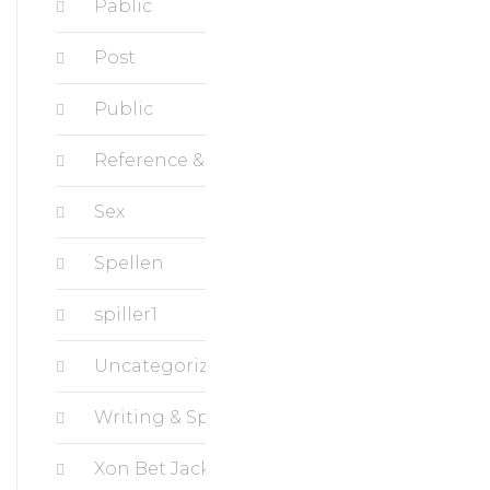
Pablic
Post
Public
Reference & Education, Science
Sex
Spellen
spiller1
Uncategorized
Writing & Speaking, Writing
Xon Bet Jackpots