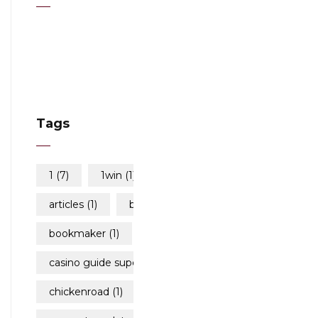
Tags
1
(7)
1win
(1)
111
(1)
articles
(1)
blog
(337)
bookmaker
(1)
casino guide superbet
(1)
chickenroad
(1)