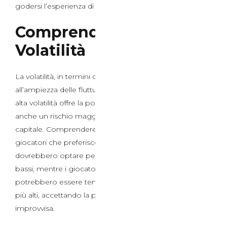
godersi l’esperienza di gioco in modo responsabile.
Comprendere la
Volatilità
La volatilità, in termini di Chicken Road game, si riferisce
all’ampiezza delle fluttuazioni dei risultati. Un gioco con
alta volatilità offre la possibilità di vincite più elevate, ma
anche un rischio maggiore di perdere rapidamente il
capitale. Comprendere questa dinamica è essenziale: i
giocatori che preferiscono un approccio più sicuro
dovrebbero optare per ritiri frequenti a moltiplicatori
bassi, mentre i giocatori più propensi al rischio
potrebbero essere tentati di attendedere moltiplicatori
più alti, accettando la possibilità di una perdita
improvvisa.