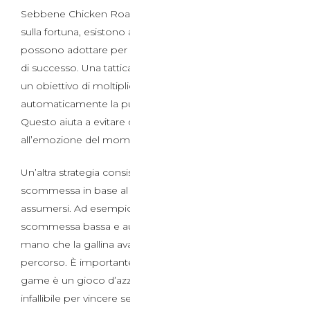
Sebbene Chicken Road game sia in gran parte basato
sulla fortuna, esistono alcune strategie che i giocatori
possono adottare per aumentare le proprie possibilità
di successo. Una tattica comune è quella di impostare
un obiettivo di moltiplicatore e ritirare
automaticamente la puntata una volta raggiunto.
Questo aiuta a evitare decisioni impulsive dovute
all’emozione del momento.
Un’altra strategia consiste nel variare l’importo della
scommessa in base al rischio che si è disposti ad
assumersi. Ad esempio, si potrebbe iniziare con una
scommessa bassa e aumentarla gradualmente man
mano che la gallina avanza con successo lungo il
percorso. È importante ricordare che Chicken Road
game è un gioco d’azzardo e non esiste una strategia
infallibile per vincere sempre. La gestione del bankroll,