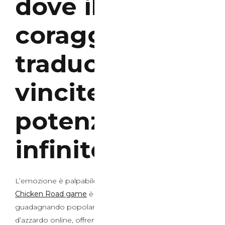
dove il
coraggio si
traduce in
vincite
potenzialmente
infinite.
L’emozione è palpabile, l’adrenalina sale ad ogni salto.
Chicken Road game
è un titolo che sta rapidamente
guadagnando popolarità nel mondo del gioco
d’azzardo online, offrendo un’esperienza di gioco unica