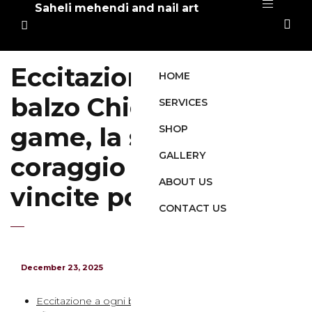
Saheli mehendi and nail art
Eccitazione a ogni
HOME
balzo Chicken Road
SERVICES
game, la sfida dove il
SHOP
GALLERY
coraggio si traduce in
ABOUT US
vincite potenzia
CONTACT US
December 23, 2025
Eccitazione a ogni balzo: Chicken Road game, la