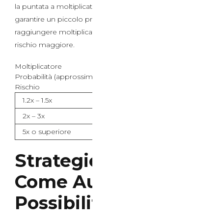
la puntata a moltiplicatori relativamente bassi per
garantire un piccolo profitto. Altri, più audaci, sperano di
raggiungere moltiplicatori elevati, pur consapevoli del
rischio maggiore.
Moltiplicatore
Probabilità (approssimativa)
Rischio
1.2x – 1.5x
Alta
Basso
2x – 3x
Media
Medio
5x o superiore
Bassa
Alto
Strategie di Gioco:
Come Aumentare le
Possibilità di Vincita