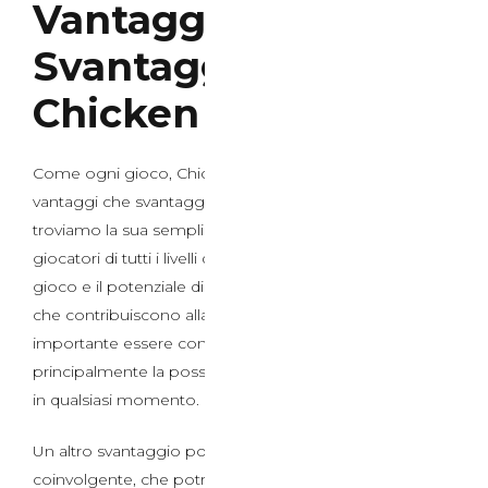
Vantaggi e
Svantaggi di
Chicken Road Game
Come ogni gioco, Chicken Road game presenta sia
vantaggi che svantaggi. Tra i vantaggi principali
troviamo la sua semplicità, che lo rende accessibile a
giocatori di tutti i livelli di esperienza. L’immediatezza del
gioco e il potenziale di vincite elevate sono altri fattori
che contribuiscono alla sua popolarità. Tuttavia, è
importante essere consapevoli dei rischi associati,
principalmente la possibilità di perdere la scommessa
in qualsiasi momento.
Un altro svantaggio potenziale è la sua natura
coinvolgente, che potrebbe portare alcuni giocatori a