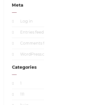
Meta
Log in
Entries feed
Comments feed
WordPress.org
Categories
1
111