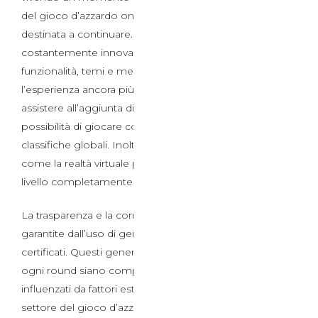
del gioco d’azzardo online, e la loro evoluzione sembra
destinata a continuare. I provider di giochi stanno
costantemente innovando, introducendo nuove
funzionalità, temi e meccaniche di gioco per rendere
l’esperienza ancora più coinvolgente. Potremmo
assistere all’aggiunta di elementi sociali, come la
possibilità di giocare con amici o di competere in
classifiche globali. Inoltre, l’integrazione di tecnologie
come la realtà virtuale potrebbe portare il gioco a un
livello completamente nuovo.
La trasparenza e la correttezza dei giochi crash sono
garantite dall’uso di generatori di numeri casuali (RNG)
certificati. Questi generatori assicurano che i risultati di
ogni round siano completamente imprevedibili e non
influenzati da fattori esterni. La regolamentazione del
settore del gioco d’azzardo online è in costante