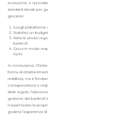
evoluzione, e i provider di giochi devono rispettare
standard elevati per garantire la sicurezza e la tutela dei
giocatori.
Scegli piattaforme di gioco affidabili e certificate.
Stabilisci un budget rigido e rispettalo.
Ritira le vincite regolarmente per proteggere il tuo
bankroll.
Gioca in modo responsabile e consapevole dei
rischi.
In conclusione, Chicken Road game rappresenta una
forma di intrattenimento avvincente e potenzialmente
redditizia, ma è fondamentale affrontarla con
consapevolezza e responsabilità. La comprensione
delle regole, l’adozione di strategie oculate e la
gestione del bankroll sono elementi essenziali per
massimizzare le proprie possibilità di successo e
godersi l’esperienza di gioco in modo sicuro e