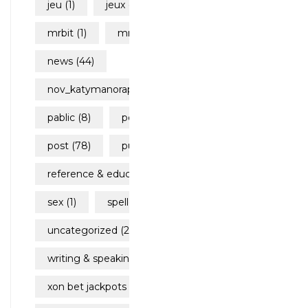
jeu
(1)
jeux
(4)
migliore casino
(1)
mrbit
(1)
mrbit-gr.gr
(0)
new
(1)
news
(44)
nov_katymanorapartments.com
(1)
pablic
(8)
petet.org.gr
(0)
post
(78)
public
(501)
reference & education, science
(1)
sex
(1)
spellen
(2)
spiller1
(1)
uncategorized
(269)
writing & speaking, writing
(1)
xon bet jackpots
(1)
παιχνίδια καζίνο
(1)