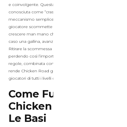
e coinvolgente. Questa particolare tipologia di gioco,
conosciuta come “crash game”, si basa su un
meccanismo semplice ma estremamente avvincente: il
giocatore scommette e osserva un moltiplicatore
crescere man mano che un personaggio, in questo
caso una gallina, avanza lungo un percorso. Lo scopo?
Ritirare la scommessa prima che la gallina “cada”,
perdendo così l’importo puntato. La semplicità delle
regole, combinata con il potenziale di vincite elevate,
rende Chicken Road game una scelta popolare tra i
giocatori di tutti i livelli di esperienza.
Come Funziona
Chicken Road Game:
Le Basi