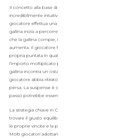
Il concetto alla base di Chicken Road game è
incredibilmente intuitivo. All’inizio di ogni round, il
giocatore effettua una puntata. Subito dopo, una
gallina inizia a percorrere un sentiero. Ad ogni passo
che la gallina compie, il moltiplicatore della scommessa
aumenta. Il giocatore ha la possibilità di ritirare la
propria puntata in qualsiasi momento, incassando
l’importo moltiplicato per il fattore attuale. Tuttavia, se la
gallina incontra un ostacolo e “cade” prima che il
giocatore abbia ritirato la puntata, la scommessa viene
persa. La suspense è quindi altissima, poiché ogni
passo potrebbe essere l’ultimo!
La strategia chiave in Chicken Road game consiste nel
trovare il giusto equilibrio tra la volontà di massimizzare
le proprie vincite e la paura di perdere la scommessa.
Molti giocatori adottano approcci conservativi, ritirando