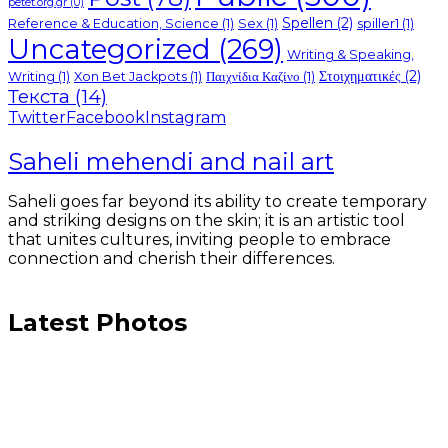
petet.org.gr
(0)
Spellen
(2)
Reference & Education, Science
(1)
Sex
(1)
spiller1
(1)
Uncategorized
(269)
Writing & Speaking,
Στοιχηματικές
(2)
Writing
(1)
Xon Bet Jackpots
(1)
Παιχνίδια Καζίνο
(1)
Текста
(14)
Twitter
Facebook
Instagram
Saheli mehendi and nail art
Saheli goes far beyond its ability to create temporary
and striking designs on the skin; it is an artistic tool
that unites cultures, inviting people to embrace
connection and cherish their differences.
Latest Photos