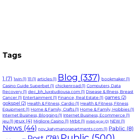
Tags
Blog
(337)
1
(7)
1win
(1)
111
(1)
articles
(1)
bookmaker
(1)
Casino Guide Superbet
(1)
chickenroad
(1)
Computers, Data
Recovery
(1)
dec_bh_luxstudiousa.com
(1)
Disease & Illness, Breast
games
(2)
Cancer
(1)
Entertainment
(1)
Finance, Real Estate
(1)
gokspel
(2)
Health & Fitness, Cardio
(1)
Health & Fitness, Fitness
Equipment
(1)
Home & Family, Crafts
(1)
Home & Family, Hobbies
(1)
Internet Business, Blogging
(1)
Internet Business, Ecommerce
(1)
jeux
(4)
jeu
(1)
Migliore Casino
(1)
Mrbit
(1)
NEW
(1)
mrbit-gr.gr
(0)
News
(44)
Pablic
(8)
nov_katymanorapartments.com
(1)
Public
(500)
Post
(78)