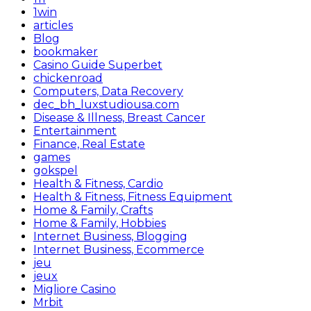
1win
articles
Blog
bookmaker
Casino Guide Superbet
chickenroad
Computers, Data Recovery
dec_bh_luxstudiousa.com
Disease & Illness, Breast Cancer
Entertainment
Finance, Real Estate
games
gokspel
Health & Fitness, Cardio
Health & Fitness, Fitness Equipment
Home & Family, Crafts
Home & Family, Hobbies
Internet Business, Blogging
Internet Business, Ecommerce
jeu
jeux
Migliore Casino
Mrbit