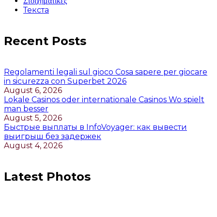
Στοιχηματικές
Текста
Recent Posts
Regolamenti legali sul gioco Cosa sapere per giocare
in sicurezza con Superbet 2026
August 6, 2026
Lokale Casinos oder internationale Casinos Wo spielt
man besser
August 5, 2026
Быстрые выплаты в InfoVoyager: как вывести
выигрыш без задержек
August 4, 2026
Latest Photos