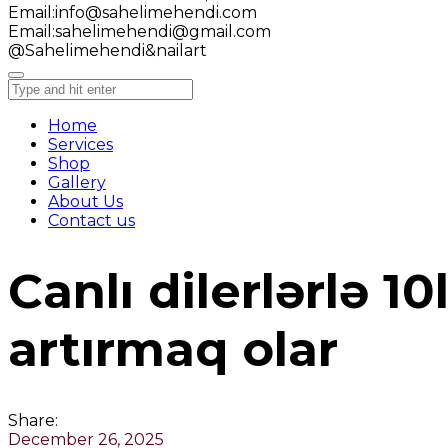
Email:
info@sahelimehendi.com
Email:
sahelimehendi@gmail.com
@Sahelimehendi&nailart
Home
Services
Shop
Gallery
About Us
Contact us
Canlı dilerlərlə 1
artırmaq olar
Share:
December 26, 2025