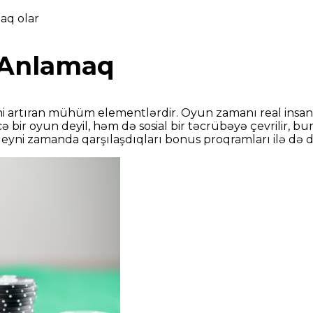
maq olar
u Anlamaq
ni artıran mühüm elementlərdir. Oyun zamanı real insanl
cə bir oyun deyil, həm də sosial bir təcrübəyə çevrilir, bu
eyni zamanda qarşılaşdıqları bonus proqramları ilə də d