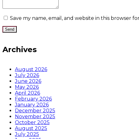
Save my name, email, and website in this browser fo
Archives
August 2026
July 2026
June 2026
May 2026
April 2026
February 2026
January 2026
December 2025
November 2025
October 2025
August 2025
July 2025