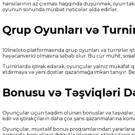
hansılarının az çıxması haqqında düşünmək, oyun takti
oyunun sonunda müsbət nəticələr əldə edirlər.
Qrup Oyunları və Turni
10lineloto platformasında qrup oyunları və turnirlər iş
həyəcanverici olmasına səbəb olur. Bu cür mühit, sosial
Turnirlərdə iştirak edərək, oyunçular yalnız mükafat qa
etdirməyə və yeni dostlar qazanmağa imkan tanıyır. Beləl
Bonusu və Təşviqləri 
Oyunçular üçün təqdim olunan bonuslar və təşviqlər, 
edir və iştirakçıların daha çox şans qazanmalarına köm
Oyunçular, müxtəlif bonus proqramlarından yararlanaraq
zamanda, bonusların diqqətlə izlənməsi, iştirakçıların