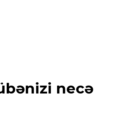
rübənizi necə