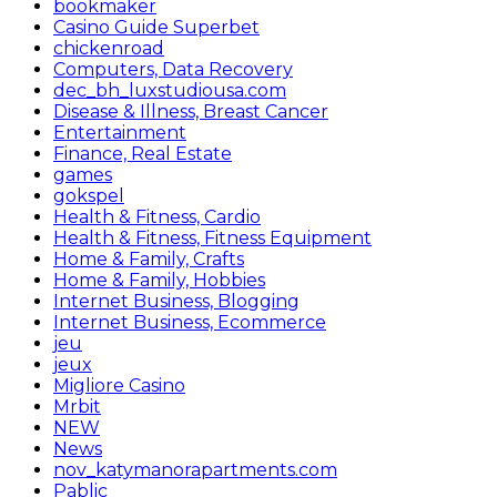
bookmaker
Casino Guide Superbet
chickenroad
Computers, Data Recovery
dec_bh_luxstudiousa.com
Disease & Illness, Breast Cancer
Entertainment
Finance, Real Estate
games
gokspel
Health & Fitness, Cardio
Health & Fitness, Fitness Equipment
Home & Family, Crafts
Home & Family, Hobbies
Internet Business, Blogging
Internet Business, Ecommerce
jeu
jeux
Migliore Casino
Mrbit
NEW
News
nov_katymanorapartments.com
Pablic