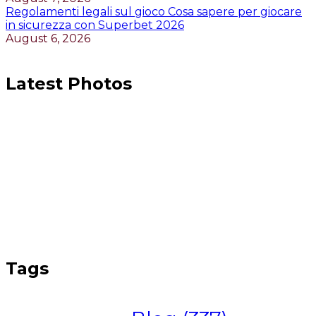
Regolamenti legali sul gioco Cosa sapere per giocare
in sicurezza con Superbet 2026
August 6, 2026
Latest Photos
Tags