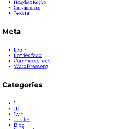
Παιχνίδια Καζίνο
Στοιχηματικές
Текста
Meta
Log in
Entries feed
Comments feed
WordPress.org
Categories
1
111
1win
articles
Blog