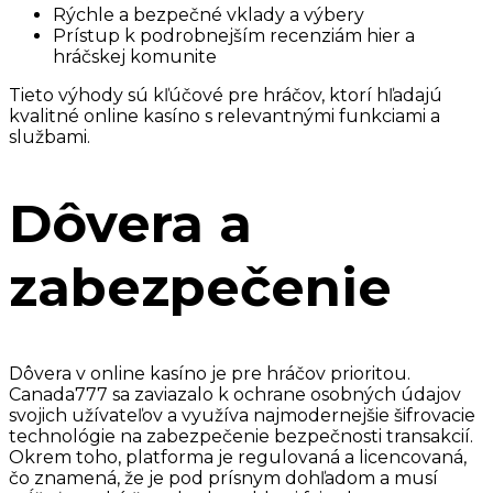
Rýchle a bezpečné vklady a výbery
Prístup k podrobnejším recenziám hier a
hráčskej komunite
Tieto výhody sú kľúčové pre hráčov, ktorí hľadajú
kvalitné online kasíno s relevantnými funkciami a
službami.
Dôvera a
zabezpečenie
Dôvera v online kasíno je pre hráčov prioritou.
Canada777 sa zaviazalo k ochrane osobných údajov
svojich užívateľov a využíva najmodernejšie šifrovacie
technológie na zabezpečenie bezpečnosti transakcií.
Okrem toho, platforma je regulovaná a licencovaná,
čo znamená, že je pod prísnym dohľadom a musí