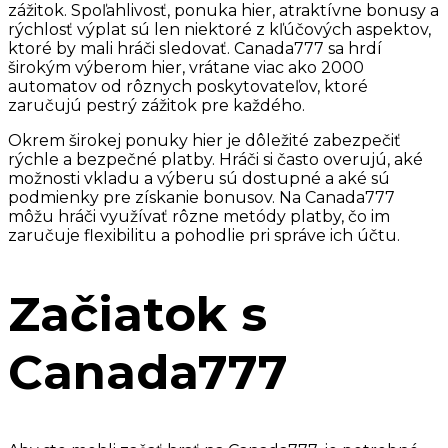
zážitok. Spoľahlivosť, ponuka hier, atraktívne bonusy a
rýchlosť výplat sú len niektoré z kľúčových aspektov,
ktoré by mali hráči sledovať. Canada777 sa hrdí
širokým výberom hier, vrátane viac ako 2000
automatov od rôznych poskytovateľov, ktoré
zaručujú pestrý zážitok pre každého.
Okrem širokej ponuky hier je dôležité zabezpečiť
rýchle a bezpečné platby. Hráči si často overujú, aké
možnosti vkladu a výberu sú dostupné a aké sú
podmienky pre získanie bonusov. Na Canada777
môžu hráči využívať rôzne metódy platby, čo im
zaručuje flexibilitu a pohodlie pri správe ich účtu.
Začiatok s
Canada777