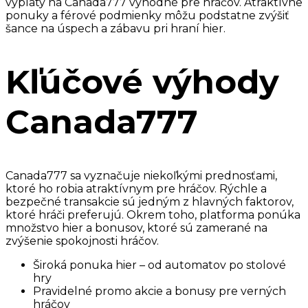
výplaty na Canada777 výhodné pre hráčov. Atraktívne
ponuky a férové podmienky môžu podstatne zvýšiť
šance na úspech a zábavu pri hraní hier.
Kľúčové výhody
Canada777
Canada777 sa vyznačuje niekoľkými prednosťami,
ktoré ho robia atraktívnym pre hráčov. Rýchle a
bezpečné transakcie sú jedným z hlavných faktorov,
ktoré hráči preferujú. Okrem toho, platforma ponúka
množstvo hier a bonusov, ktoré sú zamerané na
zvýšenie spokojnosti hráčov.
Široká ponuka hier – od automatov po stolové
hry
Pravidelné promo akcie a bonusy pre verných
hráčov