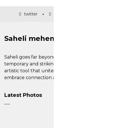
twitter
facebook
instagram
Saheli mehendi and nail art
Saheli goes far beyond its ability to create
temporary and striking designs on the skin; it is an
artistic tool that unites cultures, inviting people to
embrace connection and cherish their differences.
Latest Photos