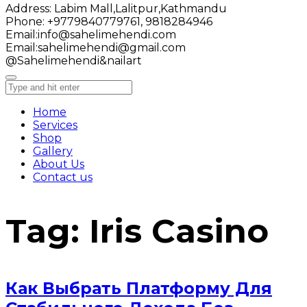
Address:
Labim Mall,Lalitpur,Kathmandu
Phone:
+9779840779761, 9818284946
Email:
info@sahelimehendi.com
Email:
sahelimehendi@gmail.com
@Sahelimehendi&nailart
Home
Services
Shop
Gallery
About Us
Contact us
Tag:
Iris Casino
Как Выбрать Платформу Для